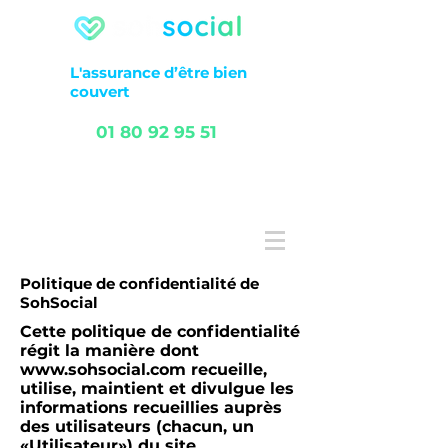
L'assurance
d’être
bien
couvert
01 80 92 95 51
FAQ
Service client
Politique de confidentialité de
SohSocial
Cette politique de confidentialité
régit la manière dont
www.sohsocial.com
recueille,
utilise, maintient et divulgue les
informations recueillies auprès
des utilisateurs (chacun, un
«Utilisateur») du site