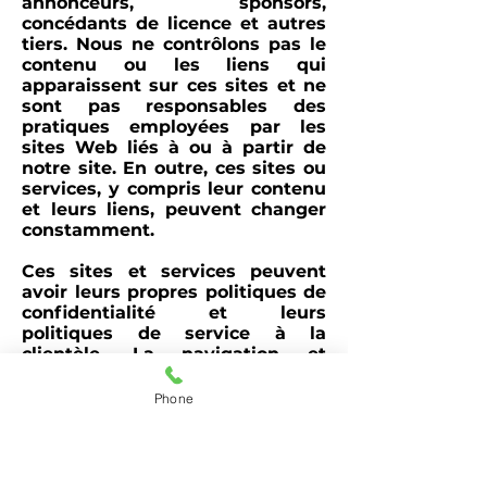
annonceurs, sponsors,
concédants de licence et autres
tiers. Nous ne contrôlons pas le
contenu ou les liens qui
apparaissent sur ces sites et ne
sont pas responsables des
pratiques employées par les
sites Web liés à ou à partir de
notre site. En outre, ces sites ou
services, y compris leur contenu
et leurs liens, peuvent changer
constamment.
Ces sites et services peuvent
avoir leurs propres politiques de
confidentialité et leurs
politiques de service à la
clientèle. La navigation et
l'interaction sur tout autre site
Web, y compris les sites Web
Phone
qui ont un lien vers notre site,
sont assujettis aux termes et
aux politiques de ce site.