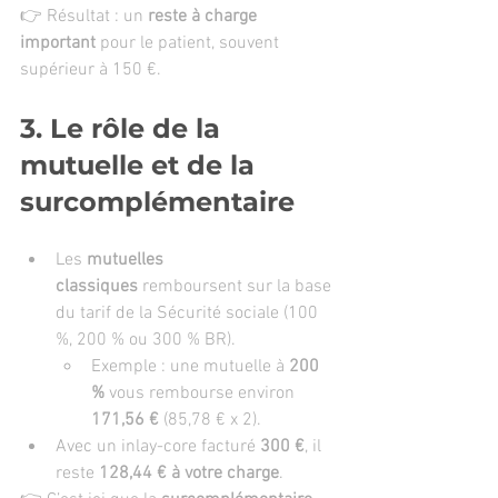
👉 Résultat : un 
reste à charge 
important
 pour le patient, souvent 
supérieur à 150 €.
3. Le rôle de la 
mutuelle et de la 
surcomplémentaire
Les 
mutuelles 
classiques
 remboursent sur la base 
du tarif de la Sécurité sociale (100 
%, 200 % ou 300 % BR).
Exemple : une mutuelle à 
200 
%
 vous rembourse environ 
171,56 €
 (85,78 € x 2).
Avec un inlay-core facturé 
300 €
, il 
reste 
128,44 € à votre charge
.