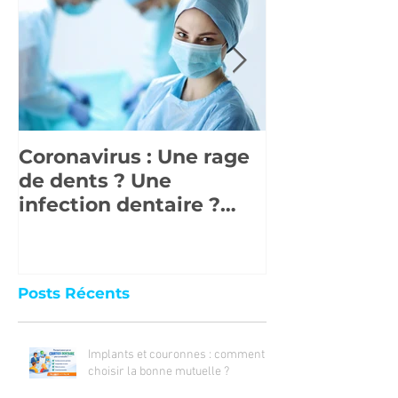
Coronavirus : Une rage
La réforme 
de dents ? Une
santé" en de
infection dentaire ?
Que faire en cas
d'urgence ?
Posts Récents
Implants et couronnes : comment
choisir la bonne mutuelle ?