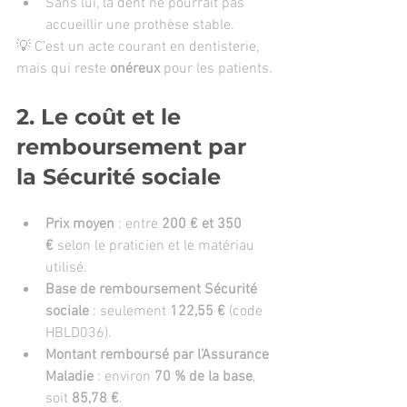
Sans lui, la dent ne pourrait pas 
accueillir une prothèse stable.
💡 C’est un acte courant en dentisterie, 
mais qui reste 
onéreux
 pour les patients.
2. Le coût et le 
remboursement par 
la Sécurité sociale
Prix moyen
 : entre 
200 € et 350 
€
 selon le praticien et le matériau 
utilisé.
Base de remboursement Sécurité 
sociale
 : seulement 
122,55 €
 (code 
HBLD036).
Montant remboursé par l’Assurance 
Maladie
 : environ 
70 % de la base
, 
soit 
85,78 €
.