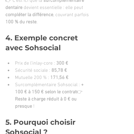
👉 C’est ici que la 
surcomplémentaire 
dentaire
 devient essentielle : elle peut 
compléter la différence
, couvrant parfois 
100 % du reste
.
4. Exemple concret 
avec Sohsocial
Prix de l’inlay-core : 
300 €
Sécurité sociale : 
85,78 €
Mutuelle 200 % : 
171,56 €
Surcomplémentaire Sohsocial : 
+ 
100 € à 150 € selon le contrat
👉 
Reste à charge réduit à 0 € ou 
presque
 !
5. Pourquoi choisir 
Sohsocial ?