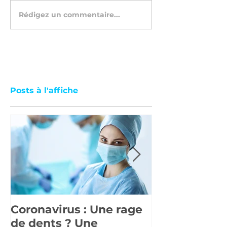
Rédigez un commentaire...
Posts à l'affiche
Coronavirus : Une rage
La réforme 
de dents ? Une
santé" en de